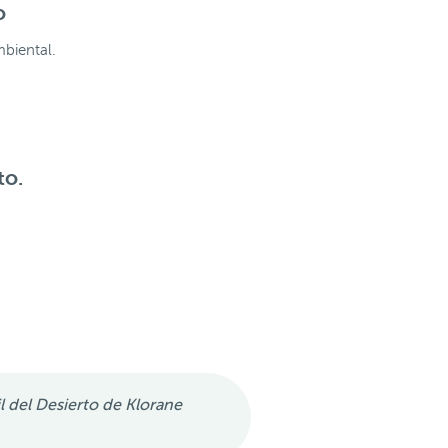
o
mbiental.
to.
l del Desierto de Klorane