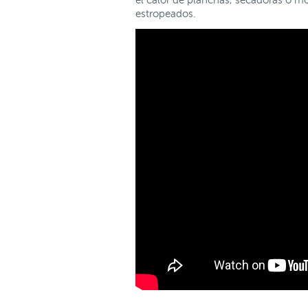
el calor de planchas, secadoras o m
estropeados.