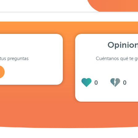
Opinion
tus preguntas
Cuéntanos qué te gu
0
0