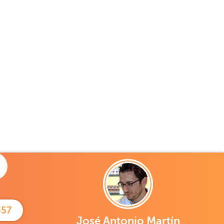
457
José Antonio Martín