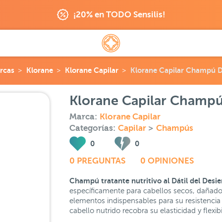
¡20% en TODO Sensilis!
rcas
Klorane
Klorane Capilar
Klorane Capilar Champú Dá
Klorane Capilar Champú 
Marca:
Klorane Capilar
Categorías:
Capilar
>
Champús
0
0
0 PREGUNTAS
0 OPINIONES
Champú tratante nutritivo al Dátil del Desi
específicamente para cabellos secos, dañados 
elementos indispensables para su resistencia 
cabello nutrido recobra su elasticidad y flexibi