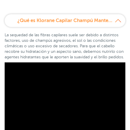
¿Qué es Klorane Capilar Champú Manteca de Mango 200 ml?
La sequedad de las fibras capilares suele ser debido a distintos
factores, uso de champús agresivos, el sol o las condiciones
climáticas o uso excesivo de secadores. Para que el cabello
recobre su hidratación y un aspecto sano, debemos nutrirlo con
agentes hidratantes que le aporten la suavidad y el brillo pedidos.