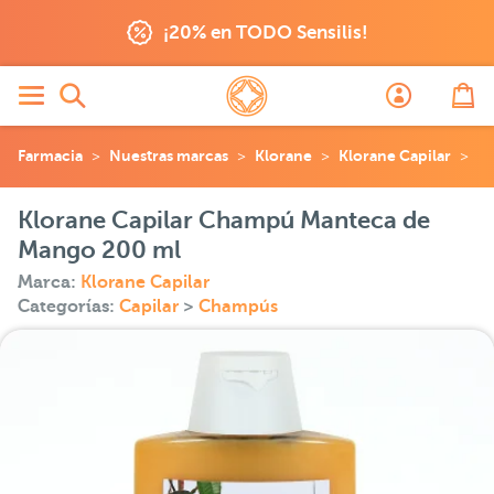
¡20% en TODO Sensilis!
Farmacia
Nuestras marcas
Klorane
Klorane Capilar
Kl
Klorane Capilar Champú Manteca de
Mango 200 ml
Marca:
Klorane Capilar
Categorías:
Capilar
>
Champús