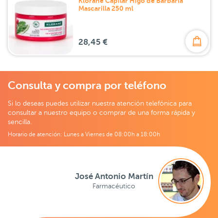
Klorane Capilar Higo de Barbaria
Mascarilla 250 ml
28,45 €
Consulta y compra por teléfono
Si lo deseas puedes utilizar nuestra atención telefónica para
consultar a nuestro equipo o comprar de una forma rápida y
sencilla.
Horario de atención: Lunes a Viernes de 08:00h a 18:00h
José Antonio Martín
Farmacéutico