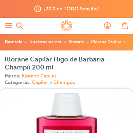
¡20% en TODO Sensilis!
Farmacia
Nuestras marcas
Klorane
Klorane Capilar
Kl
Klorane Capilar Higo de Barbaria
Champú 200 ml
Marca:
Klorane Capilar
Categorías:
Capilar
>
Champús