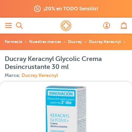
¡20% en TODO Sensilis!
Farmacia
Nuestras marcas
Ducray
Ducray Keracnyl
Du
Ducray Keracnyl Glycolic Crema
Desincrustante 30 ml
Marca:
Ducray Keracnyl