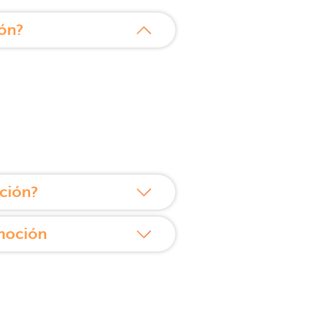
ón?
ción?
moción