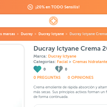
¡20% en TODO Sensilis!
as marcas
Ducray
Ducray Ictyane
Ducray Ictyane Crem
Ducray Ictyane Crema 
Marca:
Ducray Ictyane
Categorías:
Facial
>
Cremas hidratant
0
0
0 PREGUNTAS
0 OPINIONES
Crema emoliente de rápida absorción y altame
más secas. Sus principios activos forman un f
de forma continuada.