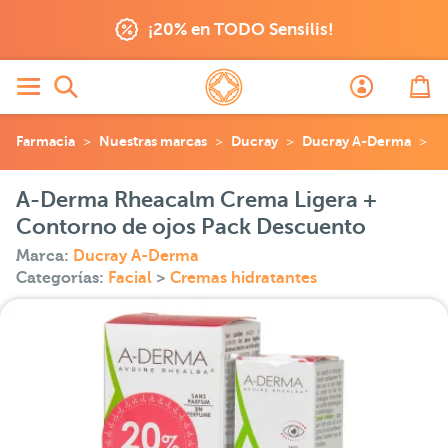
¡20% en TODO Sensilis!
Farmacia
Nuestras marcas
Ducray
Ducray A-Derma
A
A-Derma Rheacalm Crema Ligera +
Contorno de ojos Pack Descuento
Marca:
Ducray A-Derma
Categorías:
Facial
>
Cremas hidratantes