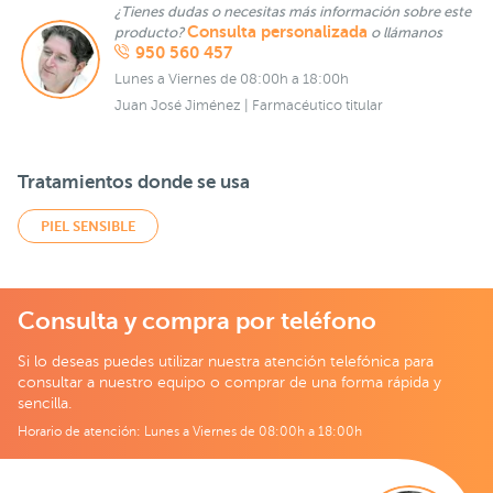
¿Tienes dudas o necesitas más información sobre este
Consulta personalizada
producto?
o llámanos
950 560 457
Lunes a Viernes de 08:00h a 18:00h
Juan José Jiménez | Farmacéutico titular
Tratamientos donde se usa
PIEL SENSIBLE
Consulta y compra por teléfono
Si lo deseas puedes utilizar nuestra atención telefónica para
consultar a nuestro equipo o comprar de una forma rápida y
sencilla.
Horario de atención: Lunes a Viernes de 08:00h a 18:00h