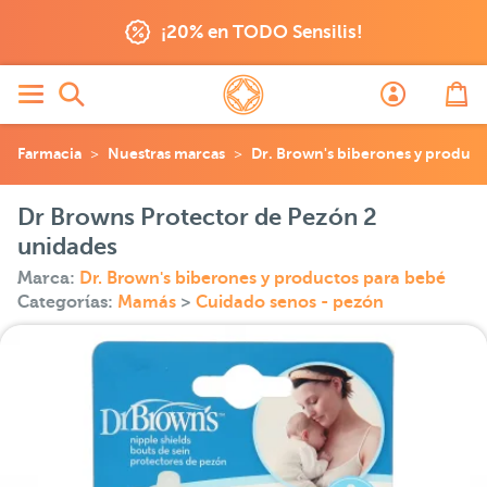
¡20% en TODO Sensilis!
Farmacia
Nuestras marcas
Dr. Brown's biberones y product
Dr Browns Protector de Pezón 2
unidades
Marca:
Dr. Brown's biberones y productos para bebé
Categorías:
Mamás
>
Cuidado senos - pezón