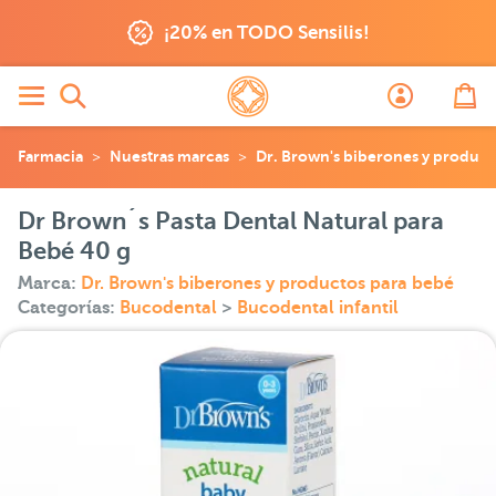
¡20% en TODO Sensilis!
Farmacia
Nuestras marcas
Dr. Brown's biberones y product
Dr Brown´s Pasta Dental Natural para
Bebé 40 g
Marca:
Dr. Brown's biberones y productos para bebé
Categorías:
Bucodental
>
Bucodental infantil