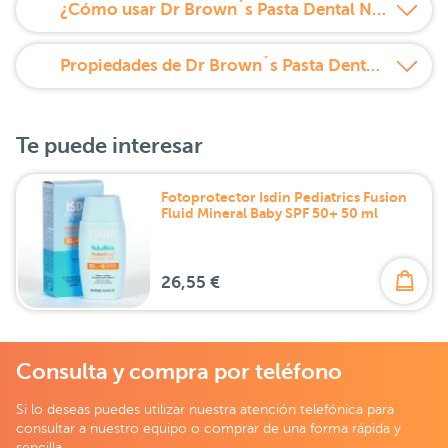
¿Cómo usar Dr Brown´s Pasta Dental Natural para Bebé 40 g?
Propiedades de Dr Brown´s Pasta Dental Natural para Bebé 40 g
Te puede interesar
Fotoprotector Isdin Pediatrics Fusion
Fluid Mineral Baby SPF 50+ 50 ml
26,55 €
Consulta y compra por teléfono
Si lo deseas puedes utilizar nuestra atención telefónica para
consultar a nuestro equipo o comprar de una forma rápida y
sencilla.