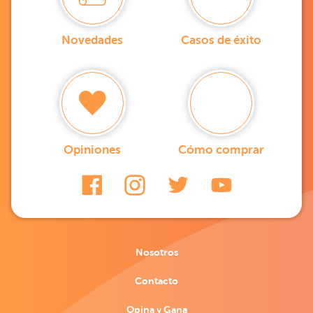
Novedades
Casos de éxito
Opiniones
Cómo comprar
Nosotros
Contacto
Opina y Gana