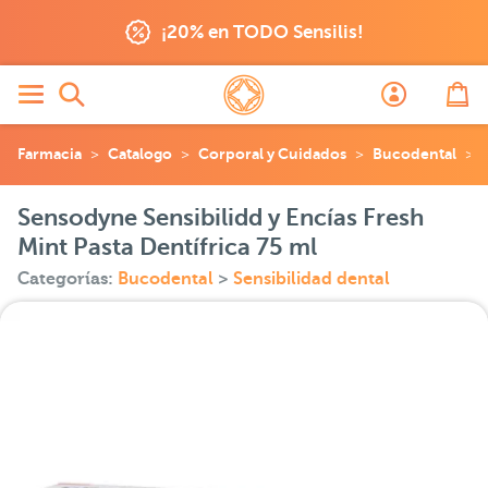
¡20% en TODO Sensilis!
Farmacia
Catalogo
Corporal y Cuidados
Bucodental
Sensodyne Sensibilidd y Encías Fresh
Mint Pasta Dentífrica 75 ml
Categorías:
Bucodental
>
Sensibilidad dental