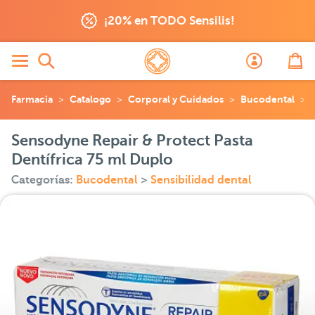
¡20% en TODO Sensilis!
Farmacia
Catalogo
Corporal y Cuidados
Bucodental
Sensodyne Repair & Protect Pasta
Dentífrica 75 ml Duplo
Categorías:
Bucodental
>
Sensibilidad dental