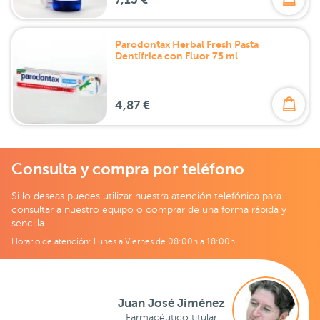
Parodontax Herbal Fresh Pasta
Dentífrica con Fluor 75 ml
4,87 €
Consulta y compra por teléfono
Si lo deseas puedes utilizar nuestra atención telefónica para
consultar a nuestro equipo o comprar de una forma rápida y
sencilla.
Horario de atención: Lunes a Viernes de 08:00h a 18:00h
Juan José Jiménez
Farmacéutico titular