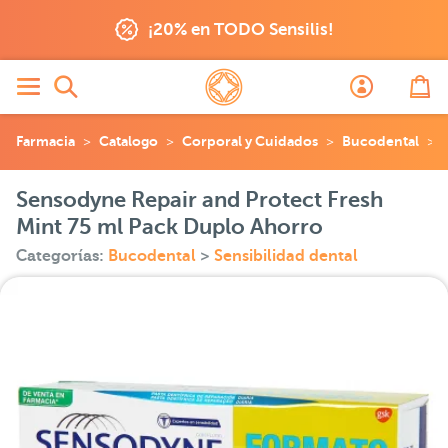
¡20% en TODO Sensilis!
Farmacia
Catalogo
Corporal y Cuidados
Bucodental
Sensodyne Repair and Protect Fresh
Mint 75 ml Pack Duplo Ahorro
Categorías:
Bucodental
>
Sensibilidad dental