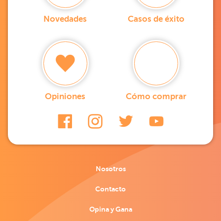
Novedades
Casos de éxito
Opiniones
Cómo comprar
Nosotros
Contacto
Opina y Gana