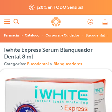
¡20% en TODO Sensilis!
Farmacia
Catalogo
Corporal y Cuidados
Bucodental
Iwhite Express Serum Blanqueador
Dental 8 ml
Categorías:
Bucodental
>
Blanqueadores