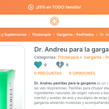
¡20% en TODO Sensilis!
a y Suplementos
Fitoterapia
Garganta - Resfriados
Dr. A
Dr. Andreu para la garga
Categorías:
Fitoterapia
>
Garganta - R
0
0
0 PREGUNTAS
0 OPINIONES
Dr. Andreu pastillas para la garganta
es un c
las vías respiratorias. Pastillas para chupar 
ingredientes naturales de origen natural a bas
mentol y aceites de anís y eucalipto de estas
garganta aliviando molestias y acompañándo