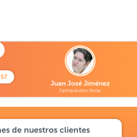
457
Juan José Jiménez
Farmacéutico titular
es de nuestros clientes