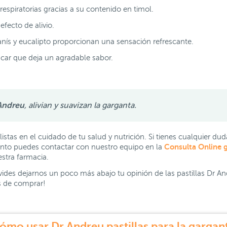
s respiratorias gracias a su contenido en timol.
efecto de alivio.
anís y eucalipto proporcionan una sensación refrescante.
ar que deja un agradable sabor.
 Andreu
, alivian y suavizan la garganta.
tas en el cuidado de tu salud y nutrición. Si tienes cualquier du
Consulta Online g
nto puedes contactar con nuestro equipo en la
estra farmacia.
vides dejarnos un poco más abajo tu opinión de las pastillas Dr A
es de comprar!
ómo usar Dr Andreu pastillas para la gargan