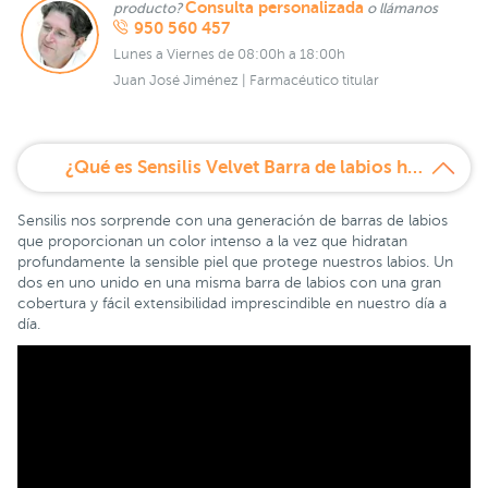
Consulta personalizada
producto?
o llámanos
950 560 457
Lunes a Viernes de 08:00h a 18:00h
Juan José Jiménez | Farmacéutico titular
¿Qué es Sensilis Velvet Barra de labios hidratante Tono 214 Pourpre?
Sensilis nos sorprende con una generación de barras de labios
que proporcionan un color intenso a la vez que hidratan
profundamente la sensible piel que protege nuestros labios. Un
dos en uno unido en una misma barra de labios con una gran
cobertura y fácil extensibilidad imprescindible en nuestro día a
día.