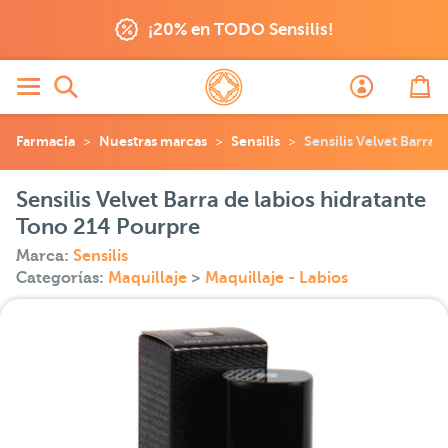
¡20% en TODO Sensilis!
Farmacia
Nuestras marcas
Sensilis
Sensilis Velvet Barra
Sensilis Velvet Barra de labios hidratante
Tono 214 Pourpre
Marca:
Sensilis
Categorías:
Maquillaje
>
Maquillaje - Labios