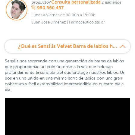
Consulta personalizada
producto?
o llámanos
950 560 457
Lunes a Viernes de 08:00h a 18:00h
Juan José Jiménez | Farmacéutico titular
¿Qué es Sensilis Velvet Barra de labios hidratante Tono 204 Fraise?
Sensilis nos sorprende con una generación de barras de labios
que proporcionan un color intenso a la vez que hidratan
profundamente la sensible piel que protege nuestros labios. Un
dos en uno unido en una misma barra de labios con una gran
cobertura y fácil extensibilidad imprescindible en nuestro día a
día.