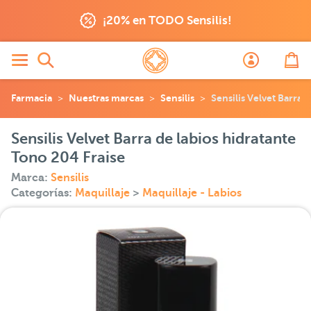
¡20% en TODO Sensilis!
Farmacia
Nuestras marcas
Sensilis
Sensilis Velvet Barra 
Sensilis Velvet Barra de labios hidratante
Tono 204 Fraise
Marca:
Sensilis
Categorías:
Maquillaje
>
Maquillaje - Labios