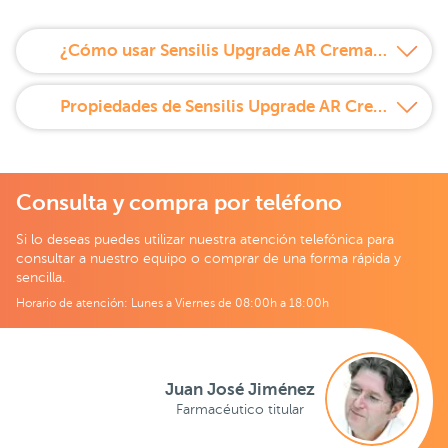
¿Cómo usar Sensilis Upgrade AR Crema Sorbete 25 ml?
Propiedades de Sensilis Upgrade AR Crema Sorbete 25 ml
Consulta y compra por teléfono
Si lo deseas puedes utilizar nuestra atención telefónica para
consultar a nuestro equipo o comprar de una forma rápida y
sencilla.
Horario de atención: Lunes a Viernes de 08:00h a 18:00h
Juan José Jiménez
Farmacéutico titular