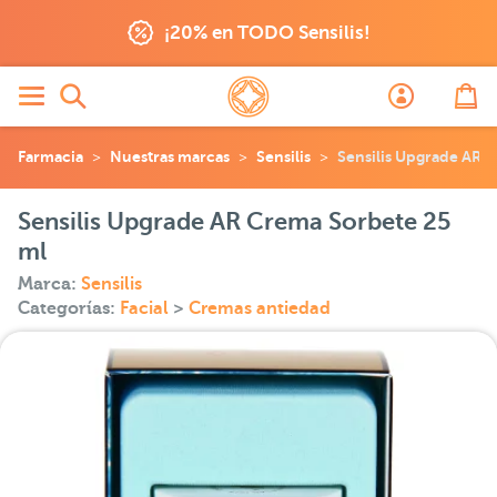
¡20% en TODO Sensilis!
Farmacia
Nuestras marcas
Sensilis
Sensilis Upgrade AR 
Sensilis Upgrade AR Crema Sorbete 25
ml
Marca:
Sensilis
Categorías:
Facial
>
Cremas antiedad