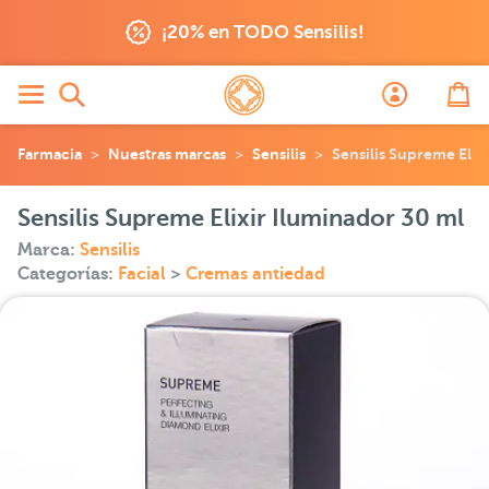
¡20% en TODO Sensilis!
Farmacia
Nuestras marcas
Sensilis
Sensilis Supreme Elix
Sensilis Supreme Elixir Iluminador 30 ml
Marca:
Sensilis
Categorías:
Facial
>
Cremas antiedad