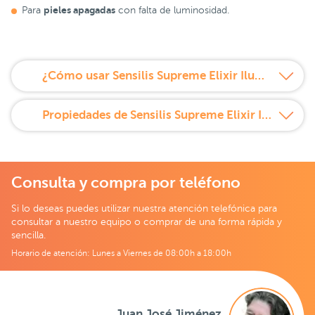
pieles apagadas
Para
con falta de luminosidad.
¿Cómo usar Sensilis Supreme Elixir Iluminador 30 ml?
Propiedades de Sensilis Supreme Elixir Iluminador 30 ml
Consulta y compra por teléfono
Si lo deseas puedes utilizar nuestra atención telefónica para
consultar a nuestro equipo o comprar de una forma rápida y
sencilla.
Horario de atención: Lunes a Viernes de 08:00h a 18:00h
Juan José Jiménez