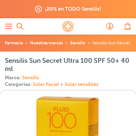
¡20% en TODO Sensilis!
Farmacia
Nuestras marcas
Sensilis
Sensilis Sun Secret U
Sensilis Sun Secret Ultra 100 SPF 50+ 40
ml
Marca:
Sensilis
Categorías:
Solar Facial
>
Solar sensibles