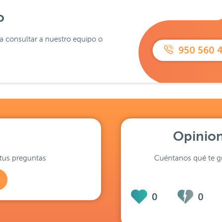
o
ra consultar a nuestro equipo o
950 560 
Opinion
tus preguntas
Cuéntanos qué te gu
0
0