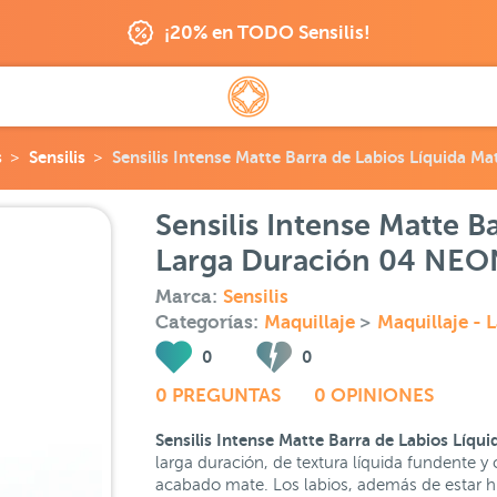
¡20% en TODO Sensilis!
s
Sensilis
Sensilis Intense Matte Barra de Labios Líquida 
Sensilis Intense Matte B
Larga Duración 04 NEO
Marca:
Sensilis
Categorías:
Maquillaje
>
Maquillaje - 
0
0
0 PREGUNTAS
0 OPINIONES
Sensilis Intense Matte Barra de Labios Líq
larga duración, de textura líquida fundente y
acabado mate. Los labios, además de estar hi