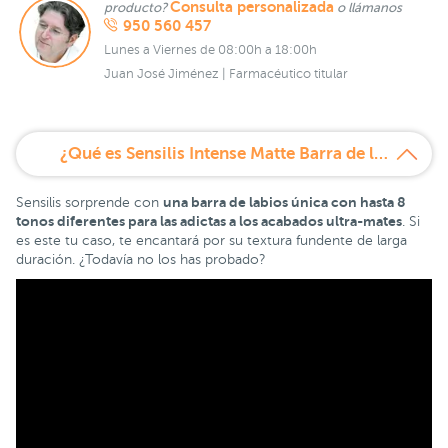
Consulta personalizada
producto?
o llámanos
950 560 457
Lunes a Viernes de 08:00h a 18:00h
Juan José Jiménez | Farmacéutico titular
¿Qué es Sensilis Intense Matte Barra de labios larga duración ultra mate 408 Canelle?
una barra de labios única con hasta 8
Sensilis sorprende con
tonos diferentes para las adictas a los acabados ultra-mates
. Si
es este tu caso, te encantará por su textura fundente de larga
duración. ¿Todavía no los has probado?