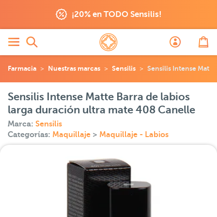
¡20% en TODO Sensilis!
Farmacia
Nuestras marcas
Sensilis
Sensilis Intense Matte
Sensilis Intense Matte Barra de labios
larga duración ultra mate 408 Canelle
Marca:
Sensilis
Categorías:
Maquillaje
>
Maquillaje - Labios