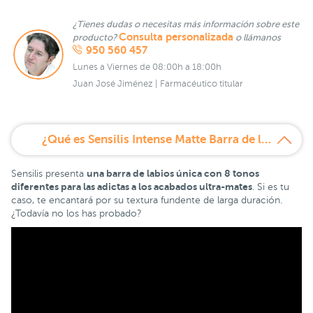
¿Tienes dudas o necesitas más información sobre este
Consulta personalizada
producto?
o llámanos
950 560 457
Lunes a Viernes de 08:00h a 18:00h
Juan José Jiménez | Farmacéutico titular
¿Qué es Sensilis Intense Matte Barra de labios larga duración Ultra Mate 406 Rose Impulse?
una barra de labios única con 8 tonos
Sensilis presenta
diferentes para las adictas a los acabados ultra-mates
. Si es tu
caso, te encantará por su textura fundente de larga duración.
¿Todavía no los has probado?