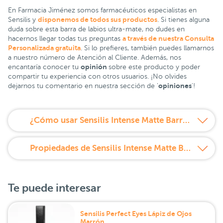
En Farmacia Jiménez somos farmacéuticos especialistas en
disponemos de todos sus productos
Sensilis y
. Si tienes alguna
duda sobre esta barra de labios ultra-mate, no dudes en
a través de nuestra Consulta
hacernos llegar todas tus preguntas
Personalizada gratuita
. Si lo prefieres, también puedes llamarnos
a nuestro número de Atención al Cliente. Además, nos
opinión
encantaría conocer tu
sobre este producto y poder
compartir tu experiencia con otros usuarios. ¡No olvides
opiniones
dejarnos tu comentario en nuestra sección de '
'!
¿Cómo usar Sensilis Intense Matte Barra de labios larga duración Ultra Mate 406 Rose Impulse?
Propiedades de Sensilis Intense Matte Barra de labios larga duración Ultra Mate 406 Rose Impulse
Te puede interesar
Sensilis Perfect Eyes Lápiz de Ojos
Marrón