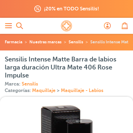
¡20% en TODO Sensilis!
Farmacia
Nuestras marcas
Sensilis
Sensilis Intense Matte
Sensilis Intense Matte Barra de labios
larga duración Ultra Mate 406 Rose
Impulse
Marca:
Sensilis
Categorías:
Maquillaje
>
Maquillaje - Labios