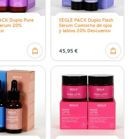
ACK Duplo Pure
SEGLE PACK Duplo Flash
Serum 20%
Serum Contorno de ojos
to
y labios 20% Descuento
45,95 €