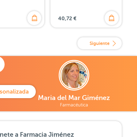
40,72 €
Siguiente
sonalizada
Maria del Mar Giménez
Farmacéutica
nete a Farmacia Jiménez