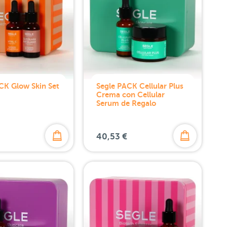
CK Glow Skin Set
Segle PACK Cellular Plus
Crema con Cellular
Serum de Regalo
40,53 €