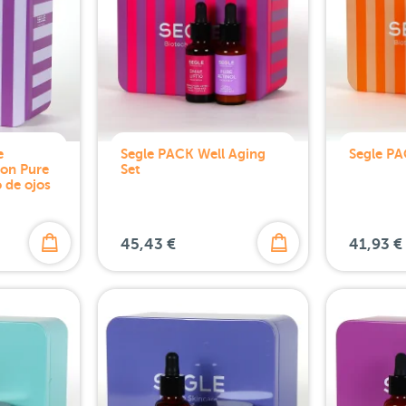
e
Segle PACK Well Aging
Segle PA
con Pure
Set
 de ojos
45,43 €
41,93 €