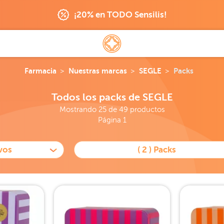
¡20% en TODO Sensilis!
Farmacia
Nuestras marcas
SEGLE
Packs
Todos los packs de SEGLE
Mostrando 25 de 49 productos
Página 1