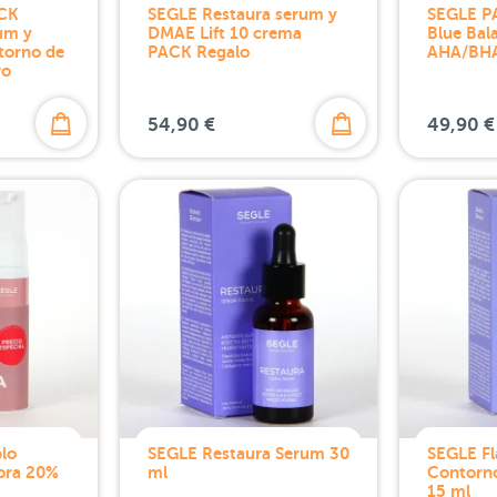
ACK
SEGLE Restaura serum y
SEGLE P
um y
DMAE Lift 10 crema
Blue Bal
torno de
PACK Regalo
AHA/BH
ro
54,90 €
49,90 €
lo
SEGLE Restaura Serum 30
SEGLE F
ora 20%
ml
Contorno
15 ml