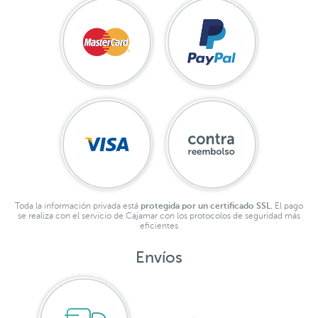
Toda la información privada está
protegida por un certificado SSL.
El pago
se realiza con el servicio de Cajamar con los protocolos de seguridad más
eficientes
Envíos