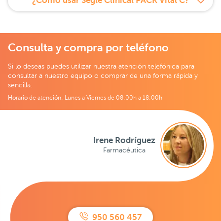
¿Cómo usar Segle Clinical PACK Vital C?
Consulta y compra por teléfono
Si lo deseas puedes utilizar nuestra atención telefónica para
consultar a nuestro equipo o comprar de una forma rápida y
sencilla.
Horario de atención: Lunes a Viernes de 08:00h a 18:00h
Irene Rodríguez
Farmacéutica
950 560 457