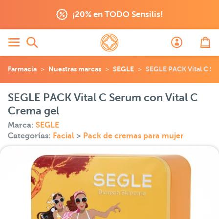
¡20% en TODO Sensilis!
Farmacia
Nuestras marcas
SEGLE
SEGLE PACK Vital C Se
SEGLE PACK Vital C Serum con Vital C
Crema gel
Marca:
SEGLE
Categorías:
Facial
>
Pack de cremas para mujer