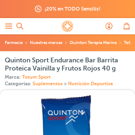
¡20% en TODO Sensilis!
Farmacia
Nuestras marcas
Quinton Terapia Marina
Totu
Quinton Sport Endurance Bar Barrita
Proteica Vainilla y Frutos Rojos 40 g
Marca:
Totum Sport
Categorías:
Suplementos
>
Nutrición Deportiva