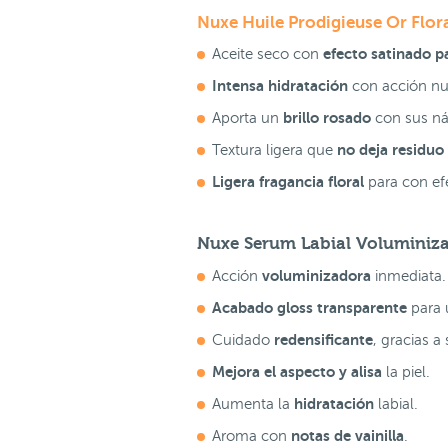
Nuxe Huile Prodigieuse Or Flor
efecto satinado pa
Aceite seco con
Intensa hidratación
con acción nut
brillo rosado
Aporta un
con sus ná
no deja residuo
Textura ligera que
Ligera fragancia floral
para con ef
Nuxe Serum Labial Voluminiza
voluminizadora
Acción
inmediata
Acabado gloss transparente
para u
redensificante
Cuidado
, gracias a
Mejora el aspecto y alisa
la piel.
hidratación
Aumenta la
labial.
notas de vainilla
Aroma con
.