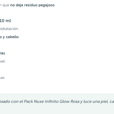
no deja residuo pegajoso
ón que
.
10 ml
hidratación.
o y cabello
.
ías
.
piel.
sas.
rosado con el Pack Nuxe Infinito Glow Rosa y luce una piel, ca