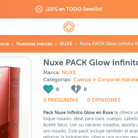
¡20% en TODO Sensilis!
acia
Nuestras marcas
NUXE
Nuxe PACK Glow Infinito 
Nuxe PACK Glow Infinit
Marca:
NUXE
Categorías:
Cuerpo
>
Corporal hidrat
0
0
0 PREGUNTAS
0 OPINIONES
Pack Nuxe Infinito Glow en Rosa
te ofrece u
toque rosado, ideal para cara, cuerpo, cabello
Aceite Seco, con su nácares rosados, aporta 
oro rosado. Este pack incluye también el ace
reforzar la hidratación, ofrece una acción re