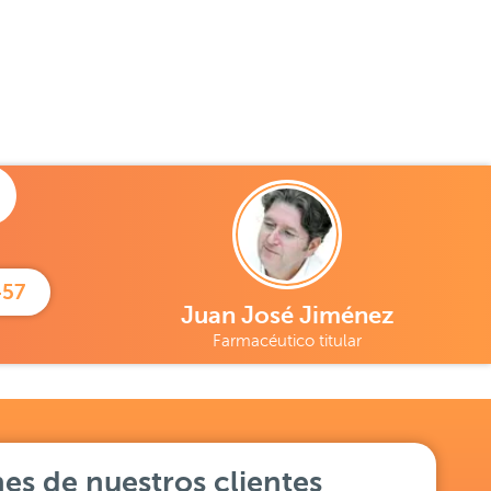
457
Juan José Jiménez
Farmacéutico titular
es de nuestros clientes