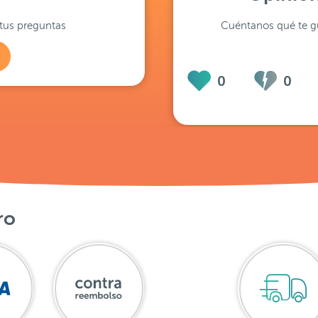
tus preguntas
Cuéntanos qué te gu
0
0
ro