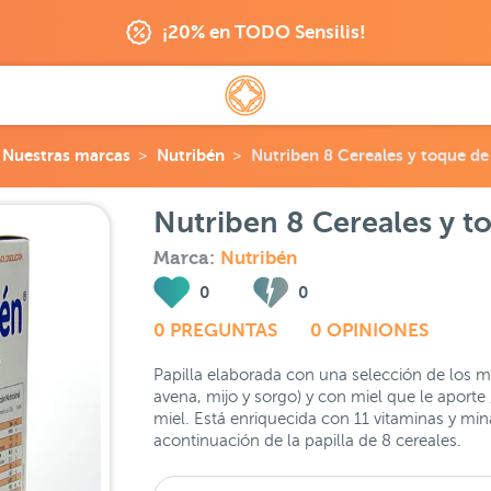
¡20% en TODO Sensilis!
Nuestras marcas
Nutribén
Nutriben 8 Cereales y toque de
Nutriben 8 Cereales y t
Marca:
Nutribén
0
0
0 PREGUNTAS
0 OPINIONES
Papilla elaborada con una selección de los me
avena, mijo y sorgo) y con miel que le aporte
miel. Está enriquecida con 11 vitaminas y minar
acontinuación de la papilla de 8 cereales.