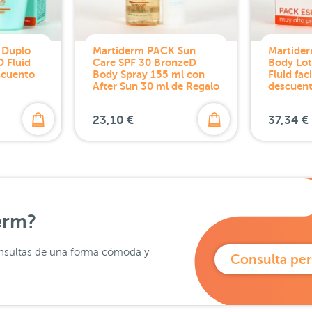
 Duplo
Martiderm PACK Sun
Martide
D Fluid
Care SPF 30 BronzeD
Body Lot
scuento
Body Spray 155 ml con
Fluid fac
After Sun 30 ml de Regalo
descuen
23,10 €
37,34 €
erm?
 consultas de una forma cómoda y
Consulta per