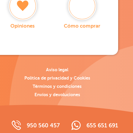
Opiniones
Cómo comprar
Aviso legal
Política de privacidad y Cookies
Términos y condiciones
Envíos y devoluciones
950 560 457
655 651 691