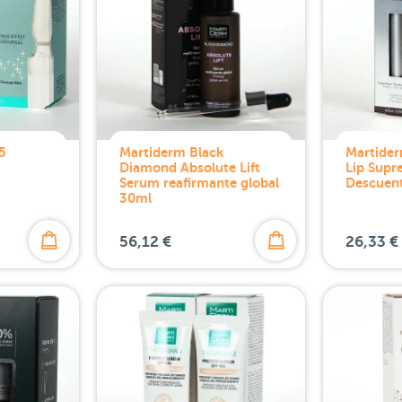
5
Martiderm Black
Martide
Diamond Absolute Lift
Lip Sup
Serum reafirmante global
Descuen
30ml
56,12 €
26,33 €