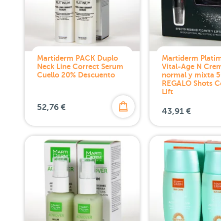
Martiderm PACK Duplo
Martiderm Plati
Neck Line Correct Serum
Vital-Age N Crem
Cuello 20% Descuento
normal y mixta 5
REGALO Shots C
Lift
52,76 €
43,91 €