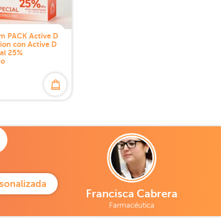
rm PACK Active D
ion con Active D
ial 25%
to
sonalizada
Francisca Cabrera
Farmacéutica