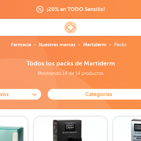
¡20% en TODO Sensilis!
Farmacia
Nuestras marcas
Martiderm
Packs
Todos los packs de Martiderm
Mostrando 14 de 14 productos