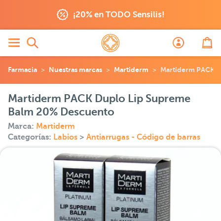
¡20% en TODO Sensilis!
Farmacia
Nuestras marcas
Martiderm
Martiderm PACK D
Martiderm PACK Duplo Lip Supreme
Balm 20% Descuento
Marca:
Martiderm
Categorías:
Labios
>
Antiarrugas - Código de barras