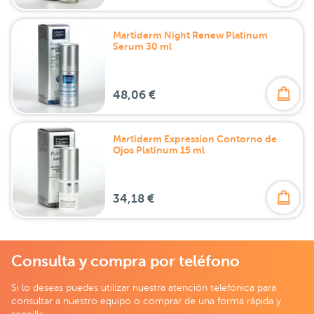
Martiderm Night Renew Platinum
Serum 30 ml
48,06 €
Martiderm Expression Contorno de
Ojos Platinum 15 ml
34,18 €
Consulta y compra por teléfono
Si lo deseas puedes utilizar nuestra atención telefónica para
consultar a nuestro equipo o comprar de una forma rápida y