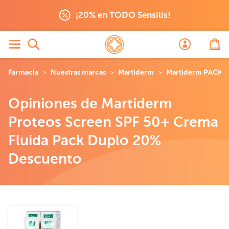
¡20% en TODO Sensilis!
Farmacia
Nuestras marcas
Martiderm
Martiderm PACK D
Opiniones de Martiderm
Proteos Screen SPF 50+ Crema
Fluida Pack Duplo 20%
Descuento