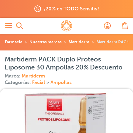
¡20% en TODO Sensilis!
Farmacia
Nuestras marcas
Martiderm
Martiderm PACK D
Martiderm PACK Duplo Proteos
Liposome 30 Ampollas 20% Descuento
Marca:
Martiderm
Categorías:
Facial
>
Ampollas