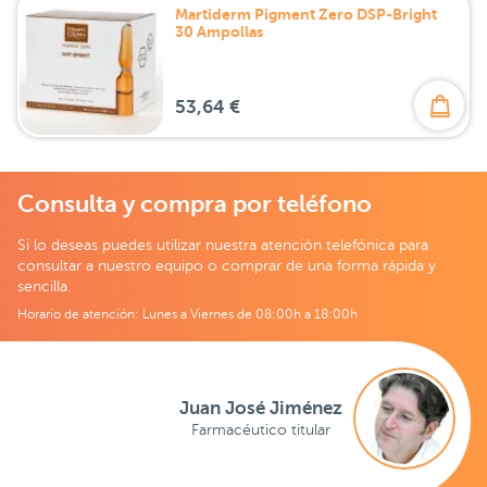
Martiderm Pigment Zero DSP-Bright
30 Ampollas
53,64 €
Consulta y compra por teléfono
Si lo deseas puedes utilizar nuestra atención telefónica para
consultar a nuestro equipo o comprar de una forma rápida y
sencilla.
Horario de atención: Lunes a Viernes de 08:00h a 18:00h
Juan José Jiménez
Farmacéutico titular