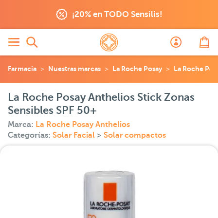
¡20% en TODO Sensilis!
Farmacia
Nuestras marcas
La Roche Posay
La Roche Posa
La Roche Posay Anthelios Stick Zonas
Sensibles SPF 50+
Marca:
La Roche Posay Anthelios
Categorías:
Solar Facial
>
Solar compactos