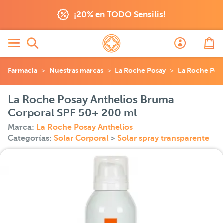
¡20% en TODO Sensilis!
Farmacia
Nuestras marcas
La Roche Posay
La Roche Posa
La Roche Posay Anthelios Bruma
Corporal SPF 50+ 200 ml
Marca:
La Roche Posay Anthelios
Categorías:
Solar Corporal
>
Solar spray transparente