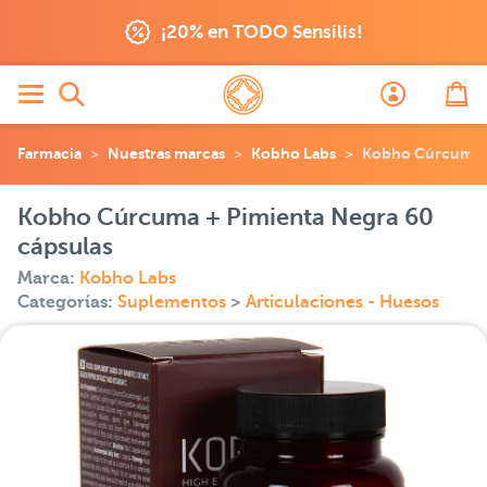
¡20% en TODO Sensilis!
Farmacia
Nuestras marcas
Kobho Labs
Kobho Cúrcuma +
Kobho Cúrcuma + Pimienta Negra 60
cápsulas
Marca:
Kobho Labs
Categorías:
Suplementos
>
Articulaciones - Huesos