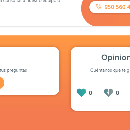
ra consultar a nuestro equipo o
950 560 
Opinion
tus preguntas
Cuéntanos qué te gu
0
0