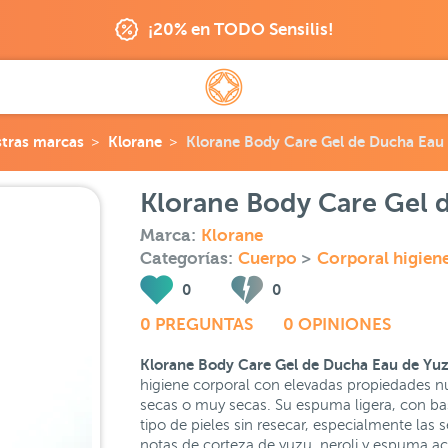
¡20% en TODO Sensilis!
tras marcas
Klorane
Klorane Body Care Gel de Ducha Eau
Klorane Body Care Gel 
Marca:
Klorane
Categorías:
Cuerpo
>
Corporal higien
0
0
0 PREGUNTAS
0 OPINIONES
Klorane Body Care Gel de Ducha Eau de Yu
higiene corporal con elevadas propiedades nutr
secas o muy secas. Su espuma ligera, con ba
tipo de pieles sin resecar, especialmente las
notas de corteza de yuzu, neroli y espuma ac