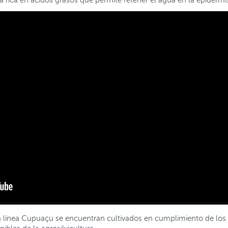
 rica en ácidos grasos que permite retener el agua en la epidermi
a línea Cupuaçu se encuentran cultivados en cumplimiento de los e