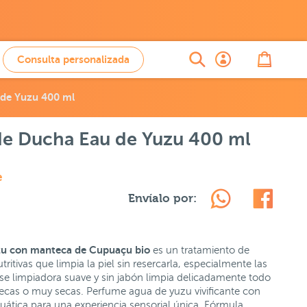
Consulta personalizada
 de Yuzu 400 ml
de Ducha Eau de Yuzu 400 ml
e
Envíalo por:
zu con manteca de Cupuaçu bio
es un tratamiento de
itivas que limpia la piel sin resercarla, especialmente las
se limpiadora suave y sin jabón limpia delicadamente todo
 secas o muy secas. Perfume agua de yuzu vivificante con
uática para una experiencia sensorial única. Fórmula