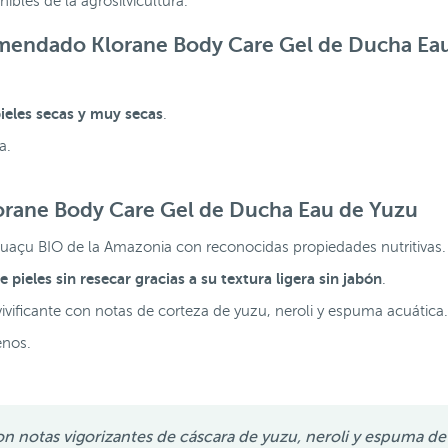
nibles de la agrosilvicultura.
comendado Klorane Body Care Gel de Ducha Ea
ieles secas y muy secas
.
ea.
orane Body Care Gel de Ducha Eau de Yuzu
açu BIO de la Amazonia con reconocidas propiedades nutritivas.
pieles sin resecar gracias a su textura ligera sin jabón
.
vificante con notas de corteza de yuzu, neroli y espuma acuática
enos.
 notas vigorizantes de cáscara de yuzu, neroli y espuma de