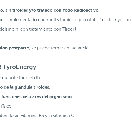
o, sin tiroides y/o tratado con Yodo Radioactivo
.
o
complementado con multivitamínico prenatal +4gr de myo-inosi
idismo ni con tratamiento con Tirodril.
sión postparto
, se puede tomar en lactancia.
B TyroEnergy
r
durante todo el día.
 de la glándula tiroides
.
funciones celulares del organismo
s
.
físico.
ntenido en vitamina B3 y la vitamina C.