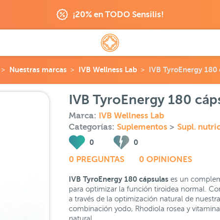
¡20% en TODO Sensilis!
Nuestras marcas
IVB Wellness Lab
IVB TyroEnergy 180 
IVB TyroEnergy 180 cáp
Marca:
IVB Wellness Lab
Categorías:
Suplementos
>
Supl. nutri
0
0
0 PREGUNTAS
0 OPINIONES
IVB TyroEnergy 180 cápsulas
es un compleme
para optimizar la función tiroidea normal. Con
a través de la optimización natural de nuestr
combinación yodo, Rhodiola rosea y vitaminas
natural.