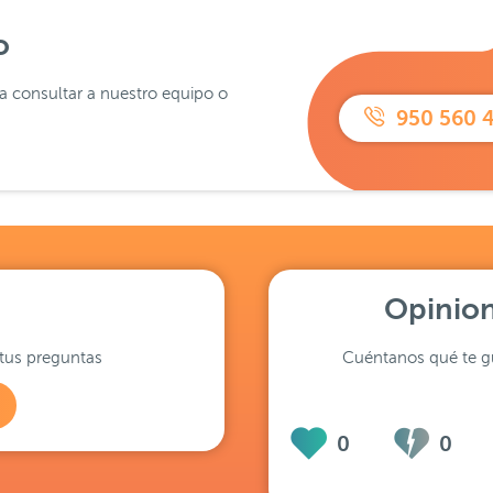
o
ra consultar a nuestro equipo o
950 560 
Opinion
tus preguntas
Cuéntanos qué te gu
0
0