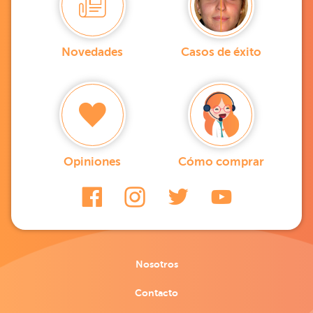
Novedades
Casos de éxito
Opiniones
Cómo comprar
Nosotros
Contacto