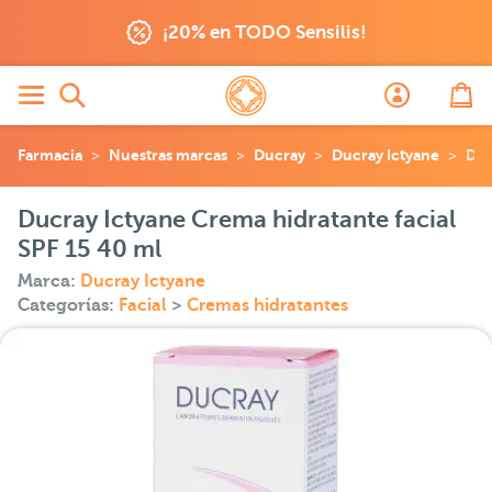
¡20% en TODO Sensilis!
Farmacia
Nuestras marcas
Ducray
Ducray Ictyane
Duc
Ducray Ictyane Crema hidratante facial
SPF 15 40 ml
Marca:
Ducray Ictyane
Categorías:
Facial
>
Cremas hidratantes