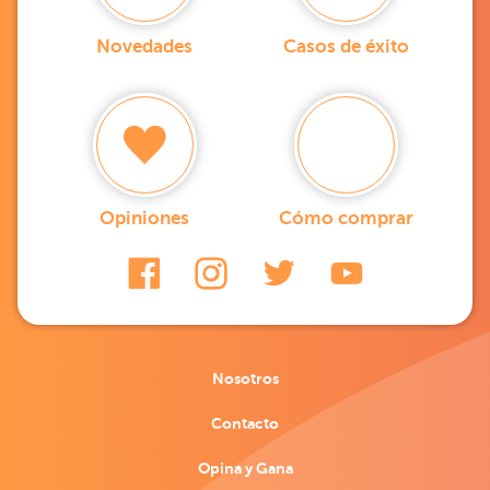
Novedades
Casos de éxito
Opiniones
Cómo comprar
Nosotros
Contacto
Opina y Gana