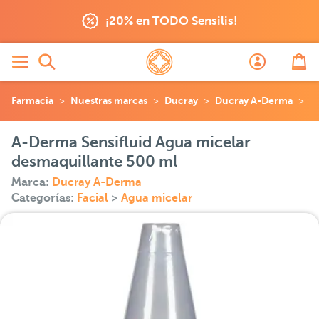
¡20% en TODO Sensilis!
Farmacia
Nuestras marcas
Ducray
Ducray A-Derma
A
A-Derma Sensifluid Agua micelar
desmaquillante 500 ml
Marca:
Ducray A-Derma
Categorías:
Facial
>
Agua micelar