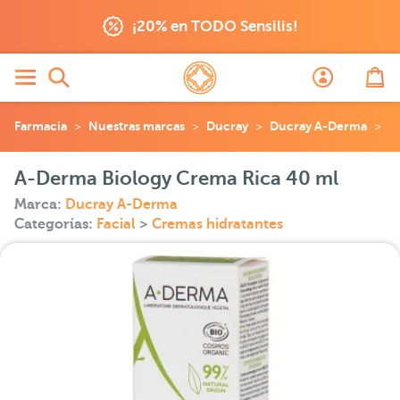
¡20% en TODO Sensilis!
Farmacia
Nuestras marcas
Ducray
Ducray A-Derma
A
A-Derma Biology Crema Rica 40 ml
Marca:
Ducray A-Derma
Categorías:
Facial
>
Cremas hidratantes