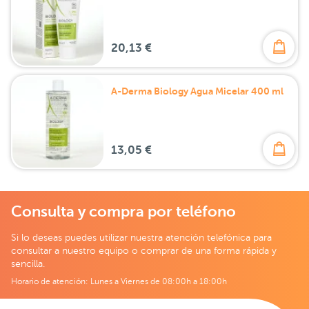
20,13 €
A-Derma Biology Agua Micelar 400 ml
13,05 €
Consulta y compra por teléfono
Si lo deseas puedes utilizar nuestra atención telefónica para
consultar a nuestro equipo o comprar de una forma rápida y
sencilla.
Horario de atención: Lunes a Viernes de 08:00h a 18:00h