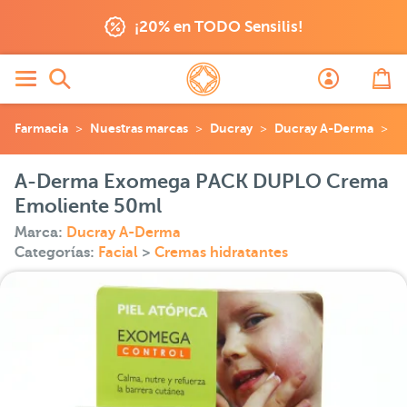
¡20% en TODO Sensilis!
Farmacia
Nuestras marcas
Ducray
Ducray A-Derma
A
A-Derma Exomega PACK DUPLO Crema
Emoliente 50ml
Marca:
Ducray A-Derma
Categorías:
Facial
>
Cremas hidratantes