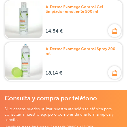
A-Derma Exomega Control Gel
limpiador emoliente 500 ml
14,54 €
A-Derma Exomega Control Spray 200
ml
18,14 €
Consulta y compra por teléfono
Si lo deseas puedes utilizar nuestra atención telefónica para
consultar a nuestro equipo o comprar de una forma rápida y
sencilla.
Horario de atención: Lunes a Viernes de 08:00h a 18:00h