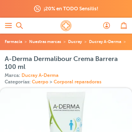
¡20% en TODO Sensilis!
Farmacia
Nuestras marcas
Ducray
Ducray A-Derma
A
A-Derma Dermalibour Crema Barrera
100 ml
Marca:
Ducray A-Derma
Categorías:
Cuerpo
>
Corporal reparadoras