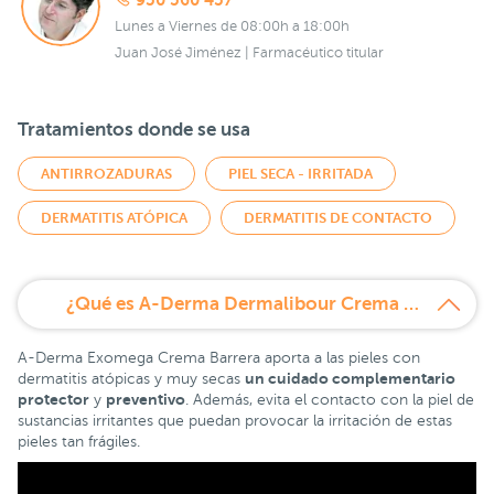
950 560 457
Lunes a Viernes de 08:00h a 18:00h
Juan José Jiménez | Farmacéutico titular
Tratamientos donde se usa
ANTIRROZADURAS
PIEL SECA - IRRITADA
DERMATITIS ATÓPICA
DERMATITIS DE CONTACTO
¿Qué es A-Derma Dermalibour Crema Barrera 100 ml?
A-Derma Exomega Crema Barrera aporta a las pieles con
un cuidado complementario
dermatitis atópicas y muy secas
protector
preventiv
o
y
. Además, evita el contacto con la piel de
sustancias irritantes que puedan provocar la irritación de estas
pieles tan frágiles.