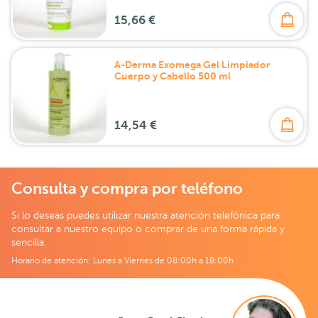
15,66 €
A-Derma Exomega Gel Limpiador
Cuerpo y Cabello 500 ml
14,54 €
Consulta y compra por teléfono
Si lo deseas puedes utilizar nuestra atención telefónica para
consultar a nuestro equipo o comprar de una forma rápida y
sencilla.
Horario de atención: Lunes a Viernes de 08:00h a 18:00h