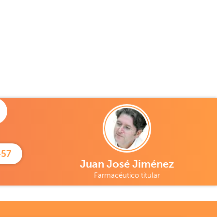
457
Juan José Jiménez
Farmacéutico titular