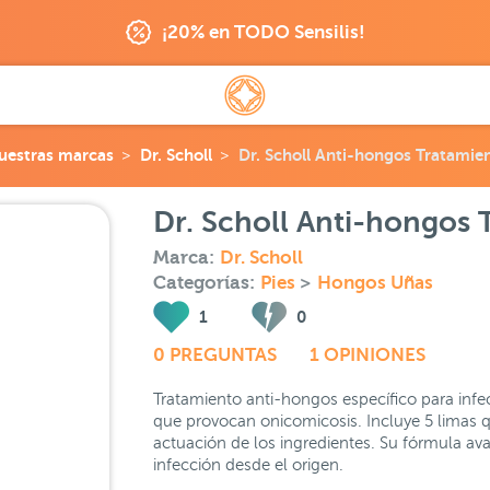
¡20% en TODO Sensilis!
uestras marcas
Dr. Scholl
Dr. Scholl Anti-hongos Tratamie
Dr. Scholl Anti-hongos 
Marca:
Dr. Scholl
Categorías:
Pies
>
Hongos Uñas
1
0
0 PREGUNTAS
1 OPINIONES
Tratamiento anti-hongos específico para infe
que provocan onicomicosis. Incluye 5 limas qu
actuación de los ingredientes. Su fórmula ava
infección desde el origen.