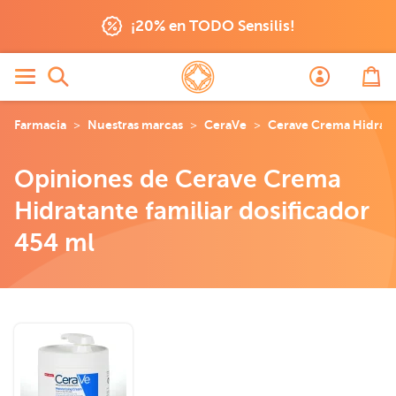
¡20% en TODO Sensilis!
Farmacia
Nuestras marcas
CeraVe
Cerave Crema Hidratan
Opiniones de Cerave Crema
Hidratante familiar dosificador
454 ml