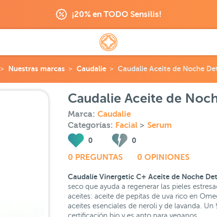
¡20% en TODO Sensilis!
Nuestras marcas
Caudalie
Caudalie Aceite de Noche De
Caudalie Aceite de Noc
Marca:
Caudalie
Categorías:
Facial
>
Serum
0
0
0 PREGUNTAS
0 OPINIONES
Caudalíe Vinergetic C+ Aceite de Noche De
seco que ayuda a regenerar las pieles estresad
aceites: aceite de pepitas de uva rico en Om
aceites esenciales de neroli y de lavanda. Un
certificación bio y es apto para veganos.