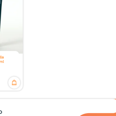
lla
ml
o