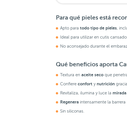
Para qué pieles está re
todo tipo de pieles
Apto para
, inc
Ideal para utilizar en cutis cansad
No aconsejado durante el embarazo
Qué beneficios aporta
Ca
aceite seco
Textura en
que penetra
confort
nutrición
Confiere
y
graci
mirada
Revitaliza, ilumina y luce la
Regenera
intensamente la barrera d
Sin siliconas.