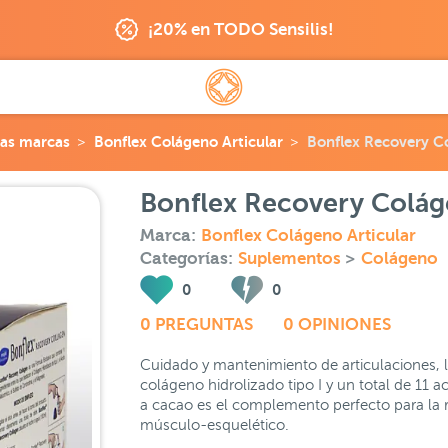
¡20% en TODO Sensilis!
as marcas
Bonflex Colágeno Articular
Bonflex Recovery C
Bonflex Recovery Colág
Marca:
Bonflex Colágeno Articular
Categorías:
Suplementos
>
Colágeno
0
0
0 PREGUNTAS
0 OPINIONES
Cuidado y mantenimiento de articulaciones, 
colágeno hidrolizado tipo I y un total de 11 
a cacao es el complemento perfecto para la 
músculo-esquelético.