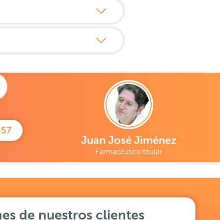
457
Juan José Jiménez
Farmacéutico titular
es de nuestros clientes