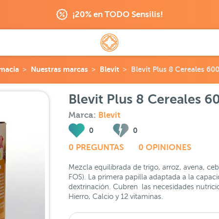
¡20% en TODO Sensilis!
macia
Nuestras marcas
Blevit
Blevit Plus 8 Cereales 600
Blevit Plus 8 Cereales 6
Marca:
Blevit
0
0
0 PREGUNTAS
0 OPINIONES
Mezcla equilibrada de trigo, arroz, avena, ce
FOS). La primera papilla adaptada a la capaci
dextrinación. Cubren las necesidades nutrici
Hierro, Calcio y 12 vitaminas.