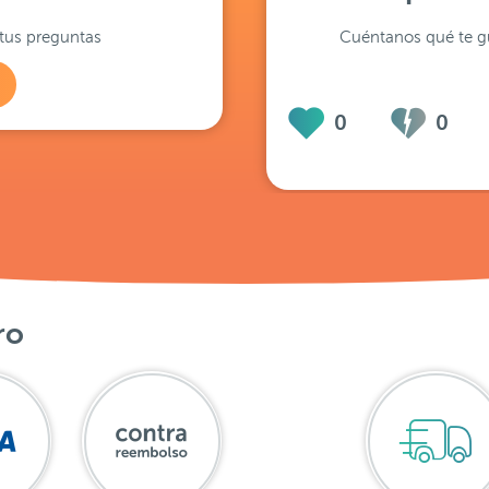
tus preguntas
Cuéntanos qué te gu
0
0
ro