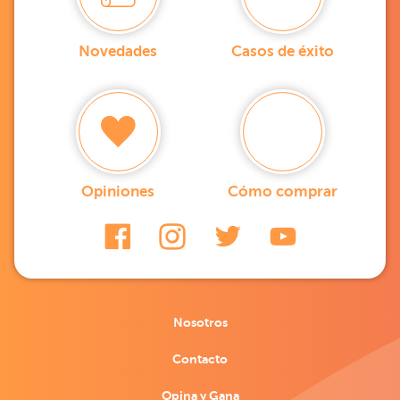
Novedades
Casos de éxito
Opiniones
Cómo comprar
Nosotros
Contacto
Opina y Gana