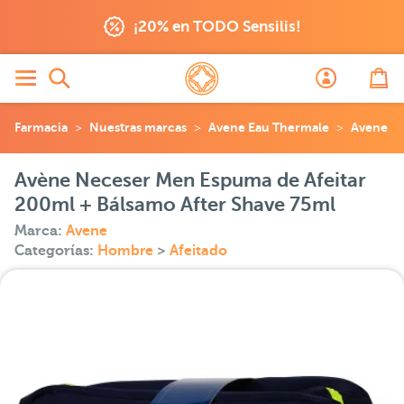
¡20% en TODO Sensilis!
Farmacia
Nuestras marcas
Avene Eau Thermale
Avene
Avène Neceser Men Espuma de Afeitar
200ml + Bálsamo After Shave 75ml
Marca:
Avene
Categorías:
Hombre
>
Afeitado