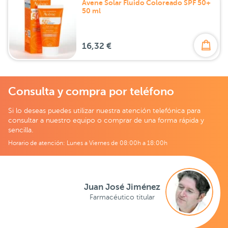
Avene Solar Fluido Coloreado SPF 50+
50 ml
16,32 €
Consulta y compra por teléfono
Si lo deseas puedes utilizar nuestra atención telefónica para
consultar a nuestro equipo o comprar de una forma rápida y
sencilla.
Horario de atención: Lunes a Viernes de 08:00h a 18:00h
Juan José Jiménez
Farmacéutico titular