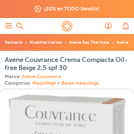
¡20% en TODO Sensilis!
Farmacia
Nuestras marcas
Avene Eau Thermale
Avene C
Avene Couvrance Crema Compacta Oil-
free Beige 2,5 spf 30
Marca:
Avene Couvrance
Categorías:
Maquillaje
>
Bases maquillaje