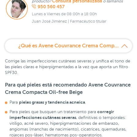
Consulta personalizada
producto?
o llámanos
950 560 457
Lunes a Viernes de 08:00h a 18:00h
Juan José Jiménez | Farmacéutico titular
¿Qué es Avene Couvrance Crema Compacta Oil-free Beige 2,5 spf 30?
Corrige las imperfecciones cutáneas severas y unifica el tono de
las pieles claras e hiperpigmentadas a la vez que aporta un filtro
SPF30.
Para qué pieles está recomendado Avene Couvrance
Crema Compacta Oil-free Beige
pieles grasas y tendencia acneica
Para
.
corregir
Para pieles que busquen un tratamiento para
imperfecciones cutáneas severas
, definitivas o temporales:
vitíligo, acné severo, hiperpigmentaciones de embarazo,
angiomas (manchas de nacimiento), cicatrices, quemaduras,
rojeces pos-láser, hematomas pos-operatorios.