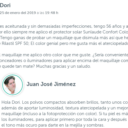
Dori
25 de enero del 2019
19:48 h
a las
l es aceitunada y sin demasiadas imperfecciones, tengo 56 años y 
r ello siempre me aplico el protector solar Sunlaude Confort Col
Tengo ganas de probar un maquillaje que disimula más así que 
Rilastil SPF 50; El color genial pero me gusta más el aterciopelad
 el maquillaje me aplico otro color que me guste. ¿Sería convenie
ronceadores o iluminadores para aplicar encima del maquillaje co
e quede tan mate? Muchas gracias y un saludo.
Juan José Jiménez
Hola Dori. Los polvos compactos absorben brillos, tanto unos c
además de aportar luminosidad, textura aterciopelada y un mejo
maquillaje (incluso a la fotoprotección con color). Si tu piel es m
los iluminadores, para aplicar primero por toda la cara y despué
el tono más ocuro para darte en la mejilla y sombras.