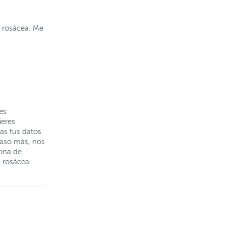
y rosácea. Me
es
ieres
jas tus datos
 paso más, nos
tina de
a rosácea.