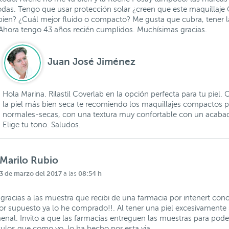
odas. Tengo que usar protección solar ¿creen que este maquilla
bien? ¿Cuál mejor fluido o compacto? Me gusta que cubra, tener la
hora tengo 43 años recién cumplidos. Muchísimas gracias.
Juan José Jiménez
Hola Marina. Rilastil Coverlab en la opción perfecta para tu piel.
la piel más bien seca te recomiendo los maquillajes compactos p
normales-secas, con una textura muy confortable con un acabad
Elige tu tono. Saludos.
Marilo Rubio
3 de marzo del 2017
08:54 h
a las
gracias a las muestra que recibi de una farmacia por intenert cono
or supuesto ya lo he comprado!!. Al tener una piel excesivamente
enal. Invito a que las farmacias entreguen las muestras para pod
culos que como yo, lo ha hecho por esta via.