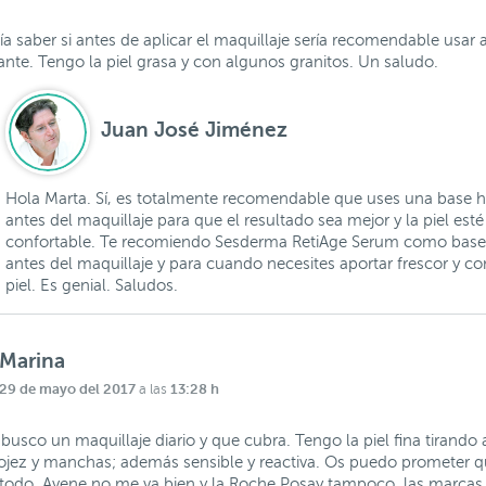
a saber si antes de aplicar el maquillaje sería recomendable usar 
ante. Tengo la piel grasa y con algunos granitos. Un saludo.
Juan José Jiménez
Hola Marta. Sí, es totalmente recomendable que uses una base h
antes del maquillaje para que el resultado sea mejor y la piel est
confortable. Te recomiendo Sesderma RetiAge Serum como base 
antes del maquillaje y para cuando necesites aportar frescor y con
piel. Es genial. Saludos.
Marina
29 de mayo del 2017
13:28 h
a las
busco un maquillaje diario y que cubra. Tengo la piel fina tirando
ojez y manchas; además sensible y reactiva. Os puedo prometer 
todo, Avene no me va bien y la Roche Posay tampoco, las marcas