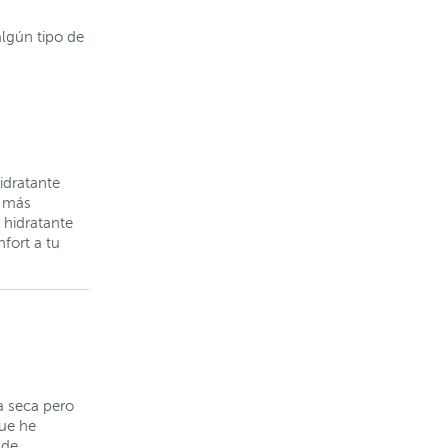
algún tipo de
idratante
é más
hidratante
fort a tu
 a seca pero
que he
 de