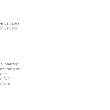
mendáis para
o). Saludos
 al marrón;
cilmente y no
s te
os Avéne
rfecto.