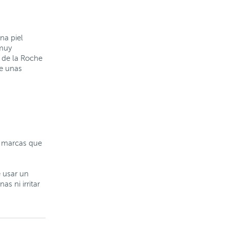
na piel
 muy
 de la Roche
me unas
s marcas que
 usar un
as ni irritar