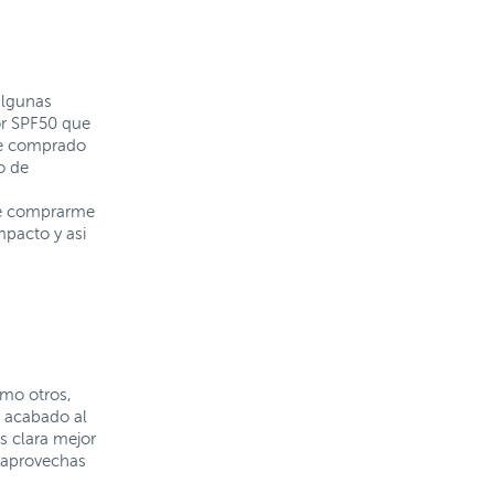
algunas
or SPF50 que
he comprado
o de
nte comprarme
mpacto y asi
omo otros,
r acabado al
ás clara mejor
s aprovechas