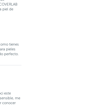
je COVERLAB
 piel de
 Como tienes
ara pieles
o perfecto.
ci este
 sensible, me
er conocer