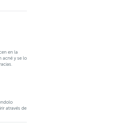
cen en la
n acné y se lo
acias.
éndolo
ir através de