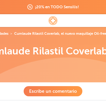
¡20% en TODO Sensilis!
dades
Cumlaude Rilastil Coverlab, el nuevo maquillaje Oil-fre
aude Rilastil Coverlab
Escribe un comentario