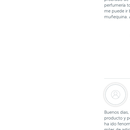
perfumería t
me puede ir 
muñequina. A
Buenos dias, 
producto y p
ha ido fenom
miles de arti