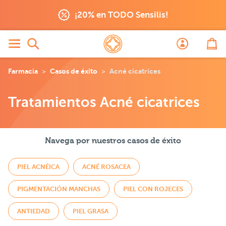
¡20% en TODO Sensilis!
Farmacia
Casos de éxito
Acné cicatrices
Tratamientos Acné cicatrices
Navega por nuestros casos de éxito
PIEL ACNÉICA
ACNÉ ROSACEA
PIGMENTACIÓN MANCHAS
PIEL CON ROJECES
ANTIEDAD
PIEL GRASA